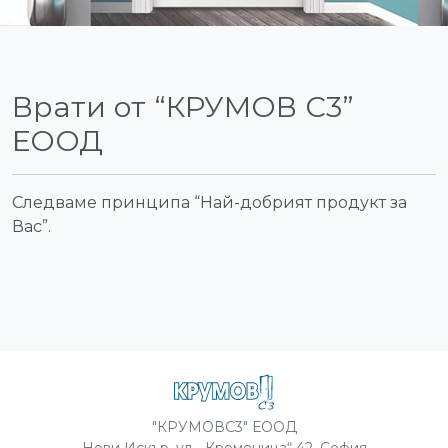
Врати от “КРУМОВ С3”
ЕООД
Следваме принципа “Най-добрият продукт за
Вас”.
"КРУМОВС3" ЕООД