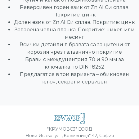
Реверсивен горен език от Zn AI Си сплав.
Покритие: цинк
Долен език от Zn AI Си сплав. Покритие: цинк
Заварена челна планка. Покритие: никел или
месинг
Всички детайли в бравата са защитени от
корозия чрез галванично покритие
Брави с междуцентрия 70 и 90 мм за
ключалка по DIN 18252
Предлагат се в три варианта – обикновен
ключ, секрет и сервизен
"КРУМОВС3" ЕООД
Нови Искър, ул. „Кременица“ 42, София