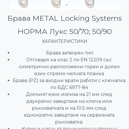
Брава METAL Locking Systems
НОРМА Лукс 50/70; 50/90
ХАРАКТЕРИСТИКИ
Брава затворен тип
Отговаря на клас 2 по EN 12209 със
симетрично разположени горен и долен
език спрямо челната планка
Брава (PZ) за входни врати работи с ключалка
по БДС 6977-84
Долният език излиза на 21 мм след
двукратно завъртане на ключа или
ръкохватката и на 10.5 мм след
еднократно завъртане на сервизната
ръкохватка.
Кутия и капак от поцинкована стомана