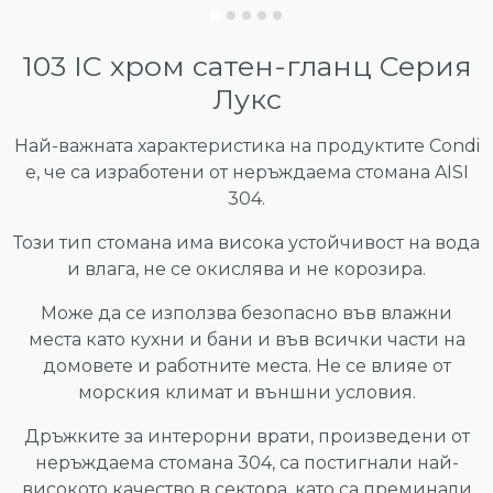
103 IC хром сатен-гланц Серия
Лукс
Най-важната характеристика на продуктите Condi
е, че са изработени от неръждаема стомана AISI
304.
Този тип стомана има висока устойчивост на вода
и влага, не се окислява и не корозира.
Може да се използва безопасно във влажни
места като кухни и бани и във всички части на
домовете и работните места. Не се влияе от
морския климат и външни условия.
Дръжките за интерорни врати, произведени от
неръждаема стомана 304, са постигнали най-
високото качество в сектора, като са преминали