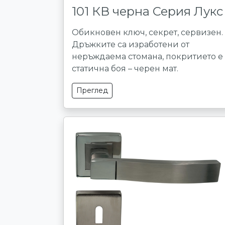
101 КВ черна Серия Лукс
Обикновен ключ, секрет, сервизен.
Дръжките са изработени от
неръждаема стомана, покритието е
статична боя – черен мат.
Преглед