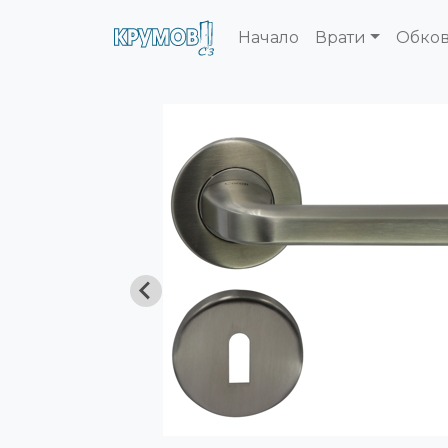
Начало
Врати
Обко