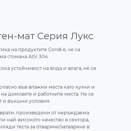
атен-мат Серия Лукс
ика на продуктите Condi е, че са
а стомана AISI 304.
ока устойчивост на вода и влага, не се
опасно във влажни места като кухни и
 на домовете и работните места. Не се
т и външни условия.
врати, произведени от неръждаема
ли най-високото качество в сектора,
иляди теста за отваряне/затваряне в