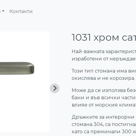
в
Контакти
1031 хром с
Най-важната характерист
изработени от неръждаем
Този тип стомана има вис
окислява и не корозира.
Може да се използва без
бани и във всички части
влияе от морския клима
Дръжките за интерорни 
стомана 304, са постигна
като са преминали 300 х