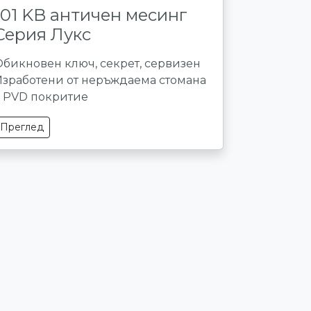
101 KB античен месинг
Серия Лукс
Обикновен ключ, секрет, сервизен
Изработени от неръждаема стомана
с PVD покритие
Преглед