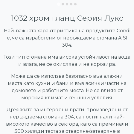
1032 хром гланц Серия Лукс
Най-важната характеристика на продуктите Condi
е, че са изработени от неръждаема стомана AISI
304.
Този тип стомана има висока устойчивост на вода
и влага, не се окислява и не корозира.
Може да се използва безопасно във влажни
места като кухни и бани и във всички части на
домовете и работните места. Не се влияе от
морския климат и външни условия.
Дръжките за интерорни врати, произведени от
неръждаема стомана 304, са постигнали най-
високото качество в сектора, като са преминали
300 хиляди теста за отваряне/затваряне в