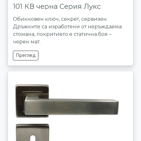
101 КВ черна Серия Лукс
Обикновен ключ, секрет, сервизен.
Дръжките са изработени от неръждаема
стомана, покритието е статична боя –
черен мат.
Преглед