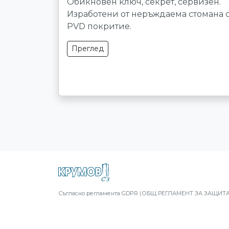
Обикновен ключ, секрет, сервизен.
Изработени от неръждаема стомана 
PVD покритие.
Преглед
Съгласно регламента GDPR (ОБЩ РЕГЛАМЕНТ ЗА ЗАЩИТА Н