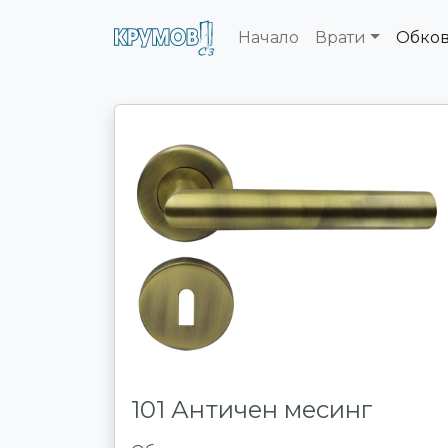
Начало
Врати
Обко
101 Античен месинг