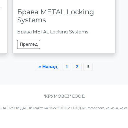
с
Брава METAL Locking
Systems
Брава METAL Locking Systems
Преглед
« Назад
1
2
3
"КРУМОВС3" ЕООД
А ЛИЧНИ ДАННИ) сайта на "КРУМОВС3" ЕООД, krumovs3.com, не иска, не съб