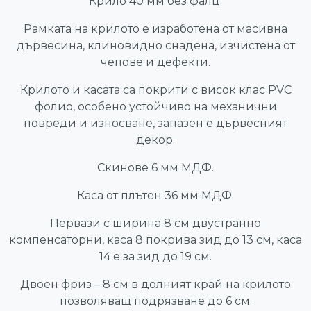
Крило 40 мм без фалц.
Рамката на крилото е изработена от масивна
дървесина, клиновидно снадена, изчистена от
чепове и дефекти.
Крилото и касата са покрити с висок клас PVC
фолио, особено устойчиво на механични
повреди и износване, запазен е дървесният
декор.
Скинове 6 мм МДФ.
Каса от плътен 36 мм МДФ.
Первази с ширина 8 см двустранно
компенсаторни, каса 8 покрива зид до 13 см, каса
14 е за зид до 19 см.
Двоен фриз – 8 см в долният край на крилото
позволяващ подрязване до 6 см.