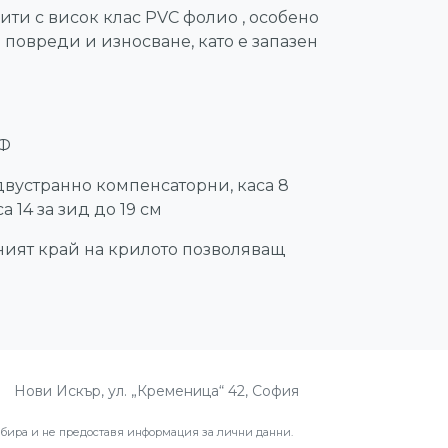
рити с висок клас PVC фолио , особено
повреди и износване, като е запазен
ДФ
двустранно компенсаторни, каса 8
а 14 за зид до 19 см
ният край на крилото позволяващ
Нови Искър, ул. „Кременица“ 42, София
ира и не предоставя информация за лични данни.