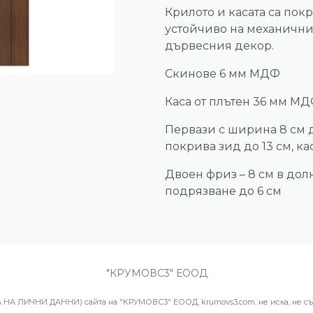
Крилото и касата са пок
устойчиво на механични 
дървесния декор.
Скинове 6 мм МДФ
Каса от плътен 36 мм М
Первази с ширина 8 см 
покрива зид до 13 см, кас
Двоен фриз – 8 см в дол
подрязване до 6 см
"КРУМОВС3" ЕООД
А ЛИЧНИ ДАННИ) сайта на "КРУМОВС3" ЕООД, krumovs3.com, не иска, не съб