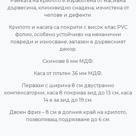
Рамката на крилото е изработена от масивна
дървесина, клиновидно снадена, изчистена от
чепове и дефекти.
Крилото и касата са покрити с висок клас PVC
фолио, особено устойчиво на механични
повреди и износване, запазен е дървесният
декор.
Скинове 6 мм МДФ.
Каса от плътен 36 мм МДФ.
Первази с ширина 8 см двустранно
компенсаторни, каса 8 покрива зид до 13 см, каса
14 е за зид до 19 см.
Двоен фриз – 8 см в долния край на крилото,
позволяващ подрязване до 6 см.